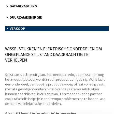
DATABEKABELING
DUURZAME ENERGIE
VERKOOP
WISSELSTUKKEN EN ELEKTRISCHE ONDERDELEN OM
ONGEPLANDE STILSTAND DAADKRACHTIG TE
VERHELPEN
Stilstaan is achteruitgaan. Een oeroud credo, dat misschien nog
het meest tastbaar wordt in een productieomgeving. Want faalt
een onderdeel, dan loopt je productie vroeg of laat volledig vast,
met alle gevolgen vandien. Snel over de juiste wisselstukken
kunnen beschikken, is dus cruciaal. Een meedenkende partner
zoals Afschrift helpt je in sneltempo problemen op te lossen, aan
de hand van elektrische onderdelen.
Afschrift houdt je (productie) in beweging