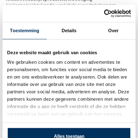
Snel een wisselstuk nodig, van kabels over schakelaars tot
sensoren van ‘s werelds meest toonaangevende merken? Met
een grote voorraad aan elektrisch materiaal kan Afschrift je
razendsnel de componenten leveren om je uit de nood te helpen,
en je onderhoudsafdeling te ontzorgen. En meer nog dan enkel die
Toestemming
Details
Over
snelle opvolging bij de uitlevering van elektrische componenten,
reiken we je uiteraard ook een sterke technische ondersteuning
aan waardoor je snel terug aan het werk kan.
Deze website maakt gebruik van cookies
We gebruiken cookies om content en advertenties te
Snel een wisselstuk nodig?
personaliseren, om functies voor social media te bieden
en om ons websiteverkeer te analyseren. Ook delen we
Afschrift helpt je razendsnel uit de nood!
informatie over uw gebruik van onze site met onze
partners voor social media, adverteren en analyse. Deze
partners kunnen deze gegevens combineren met andere
informatie die u aan ze heeft verstrekt of die ze hebben
verzameld op basis van uw gebruik van hun services.
Alles toestaan