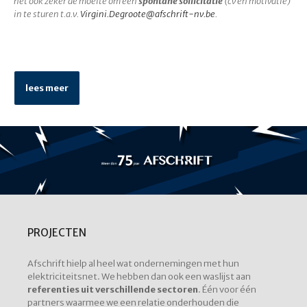
het ook zeker de moeite om een
spontane sollicitatie
(cv en motivatie)
in te sturen t.a.v.
Virgini.Degroote@afschrift-nv.be
.
lees meer
PROJECTEN
Afschrift hielp al heel wat ondernemingen met hun
elektriciteitsnet. We hebben dan ook een waslijst aan
referenties uit verschillende sectoren
. Één voor één
partners waarmee we een relatie onderhouden die