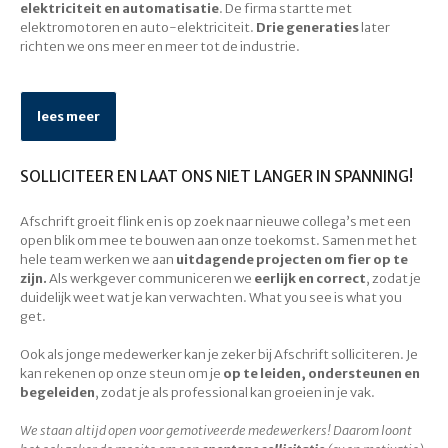
elektriciteit en automatisatie
. De firma startte met
elektromotoren en auto-elektriciteit.
Drie generaties
later
richten we ons meer en meer tot de industrie.
lees meer
SOLLICITEER EN LAAT ONS NIET LANGER IN SPANNING!
Afschrift groeit flink en is op zoek naar nieuwe collega’s met een
open blik om mee te bouwen aan onze toekomst. Samen met het
hele team werken we aan
uitdagende projecten om fier op te
zijn.
Als werkgever communiceren we
eerlijk en correct
, zodat je
duidelijk weet wat je kan verwachten. What you see is what you
get.
Ook als jonge medewerker kan je zeker bij Afschrift solliciteren. Je
kan rekenen op onze steun om je
op te leiden, ondersteunen en
begeleiden
, zodat je als professional kan groeien in je vak.
We staan altijd open voor gemotiveerde medewerkers! Daarom loont